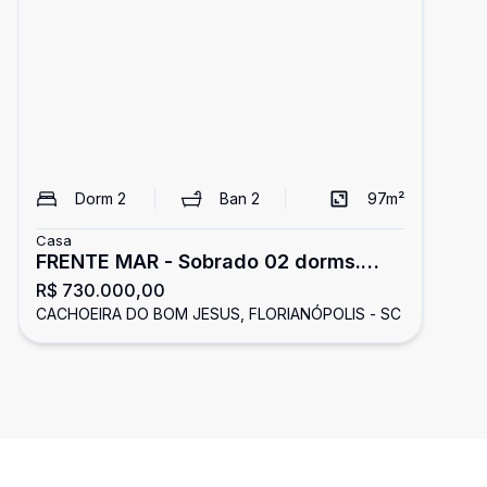
Dorm
2
Ban
2
97
m²
Casa
FRENTE MAR - Sobrado 02 dorms.
R$ 730.000,00
mobiliado na Cachoeira do Bom
CACHOEIRA DO BOM JESUS, FLORIANÓPOLIS - SC
Jesus