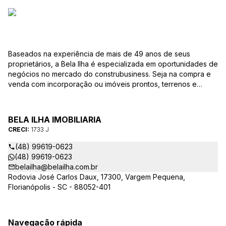
Baseados na experiência de mais de 49 anos de seus
proprietários, a Bela Ilha é especializada em oportunidades de
negócios no mercado do construbusiness. Seja na compra e
venda com incorporação ou imóveis prontos, terrenos e
loteamentos, construções comerciais, industriais, logísticas ou
com contratos atípicos BTS ou SLB, localizamos as melhores
ofertas para a sua demanda, tanto para investimento quanto
BELA ILHA IMOBILIARIA
para uso próprio. Consulte-nos. Com ÉTICA e SIGILO
CRECI:
1733 J
ABSOLUTO encontraremos a melhor solução para os seus
investimentos. Seja muito bem-vindo!
(48) 99619-0623
(48) 99619-0623
belailha@belailha.com.br
Rodovia José Carlos Daux, 17300, Vargem Pequena,
Florianópolis - SC - 88052-401
Navegação rápida