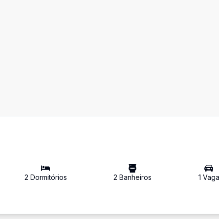
2
Dormitório
s
2
Banheiro
s
1
Vag